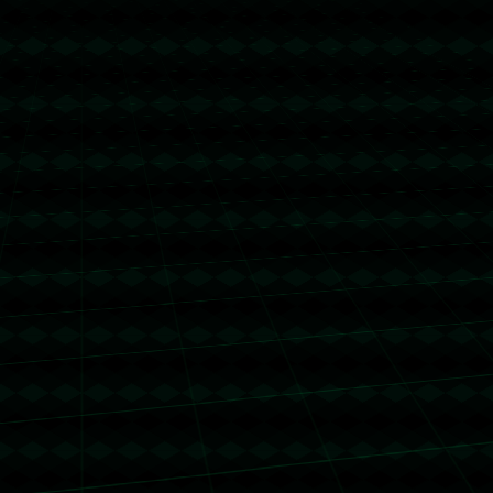
联系信息
电话：0571-9386922
传真：0571-9386922
邮箱：admin@jlqsng.com
地址：青海省黄南藏族自治州河南蒙古族自治县多松乡
联系
信息
时尚随心，快乐随行。
青海省黄南藏族自治州河南蒙古族自治县多松乡
13829911402
0571-9386922
admin@jlqsng.com
Copyright 2024
九游娱乐 - 九游娱乐官网 - NINE GAME
All Righ