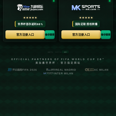
了29分6次助攻，而伦纳德则凭借出色的表现荣膺每日一星**。这
不仅是对两位超级明星的赞颂，也是对快船队整体协作和策略运
用的肯定。
**比赛精彩回顾**
比赛伊始，快船队迅速进入状态，**哈登**凭借出色的控球和精准
的投篮频频得分。他的表现不仅稳住了队伍的局势，也从一开始