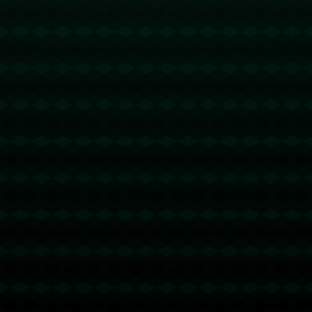
这样的高水平比赛中，比赛节奏往往紧张且残酷，而通过快速破
门打击对手士气，可以极大程度上掌控比赛主动权。类似案例也
曾多次出现在过去的欧冠舞台上。例如，2014年的欧冠决赛中，
皇马在加时阶段利用战术配合快速进球，逆转取胜，成为历史性
一役。
圣地亚哥-希门尼斯的36秒闪电破门无疑成为了本赛季又一重要案
例。根据教练赛后采访透露，这粒进球并非偶然，而是**精心设置
的压迫战术策略的体现**。费耶诺德通过高位抢断和对对手传球线
路的精准预判，迫使后防线出现漏洞。这一战术配合了希门尼斯
的能力，使得破门几乎水到渠成。
### **欧冠最快进球的价值**
作为本赛季欧冠最快进球的创造者，希门尼斯无疑已成为了费耶
诺德的最大亮点。这样的记录不仅让球迷津津乐道，更是一张极
具含金量的名片，将为他吸引无数顶级俱乐部的目光。
**关键词：欧冠最快进球、圣地亚哥-希门尼斯、36秒破门**