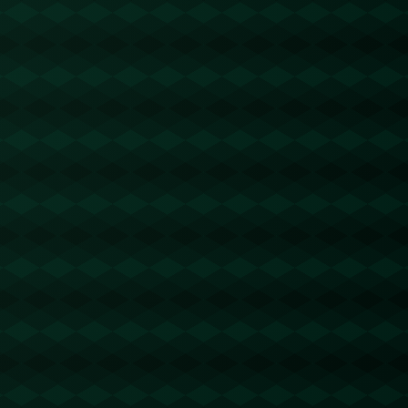
输。正是这
最好成绩 20年决赛惜
败拜仁.
2026-08-08
以在比赛
能力也得到
海港与西海岸3 - 3惊险
战平，19岁小将李新翔
出了高水平
贡献一球.
地技术训
2026-08-08
迅速找到
训练和实战