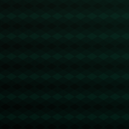
**展望未来，期待更高**
上海申花U12队的表现无疑给人们对这支年轻队伍的未
坛的重要后备力量，这支队伍将肩负起更加光荣的使命，