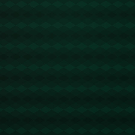
现得淋漓尽致。**青训体系**不只是技术的传授，更是足球理念的灌
们在球场上表现出色。
胜利。上海申花U12队正是凭借团队合作与个人能力的完美结合，才得
配合默契**，每一次进攻和防守都能够做到及时有效，而球员们的个人
而个人能力则是保证胜利的重要因素。
表现同样令人印象深刻。无论是控球、传球，还是射门，申花小将们都展现
多次撕开对手的防线，精准的射门更是让对手门将无从招架。通过不断
每一次出战做好充足准备。
与意识。比如在比赛的第30分钟，一名中场小将通过一次精准的长传，
**传球与射门的艺术结合**。这样的进球并非偶然，而是经过无数次