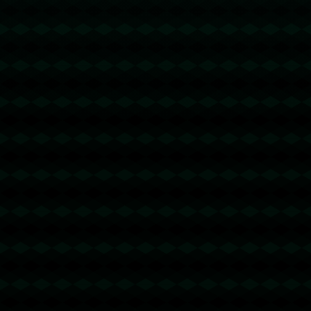
尽管德拉富恩特以“青年才俊伯乐”闻名，但这次执教国家队无疑是
一场考验。在接下来的欧洲杯与美洲-欧洲联合联赛中，他将面临
各路豪强的挑战。从目前情况看，他最大的任务之一是**如何调和
控制力与现实主义的天平**。以德拉富恩特为核心的新管理模式，
能否让西班牙重回黄金时代，仍有待观察。
卡塔尔世界杯后，法国、阿根廷等球队展现了更直白高效的打
法，这对一味追求控球的西班牙来说是个启示。以德拉富恩特的
战术风格，他完全有可能为球队打造一种新的竞争力，使西班牙
在未来的国际舞台上重新崛起。
---
路易斯·德拉富恩特的上任既是挑战，也是机遇。球迷对西班牙队
的期待依旧存在，而新帅能否完成这一使命，让我们拭目以待！