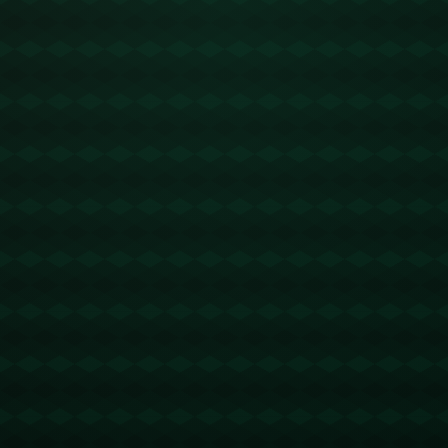
**希望的闪光**
中国足球虽然屡遭逆境，但不断涌现的年轻球员和新鲜血液为国
家队注入了新的活力。许多在国际联赛中表现出色的年轻球员正
逐渐成为国足的中坚力量。以武磊为例，他在西班牙联赛中的成
长展现了中国球员在海外赛场的潜力与实力。他不仅为中国足球
打开了一扇窗，也给予国人更多的希望。
青训体系的建设也在不断改善，越来越多的足球俱乐部开始注重
青少年梯队的培养。**青少年足球赛**和训练营成为培养新一代球
员的重要平台。这些努力都为国足提供了坚实的后备力量，增强
了中国足球的竞争力。
**借鉴与发展**