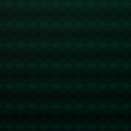
导致比赛结果的改变。阿利森以其稳固的心理素质和**不屈不挠的精神
超最佳扑救奖的原因之一，也是利物浦在逆境中屡屡生存的重要因素。
防守策略产生了深远影响。由于有这样一位可靠的守门员，利物浦能够
强攻击力。这让球队在积分榜上的位置更加稳固，而阿利森的扑救也成为
0%的有效射门，这一数据是在英超所有守门员中名列前茅的。此外，他
扑救奖毫无争议。
生涯中的一大亮点，也为他所效力的利物浦队带来了积极影响。他的卓