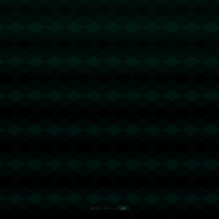
至全球足坛中保持较高的影响力。这样的拼搏精神和职业素养值得每一
资讯
快捷
导航
【原创】310竞彩足球预测推荐：周日
网站首页
001荷甲-布雷达VS特温特.
公司简介
2026-08-04
产品中心
新闻资讯
【原创】310竞彩足球预测推荐：周日
联系方式
001荷甲-布雷达VS特温特.
2026-08-04