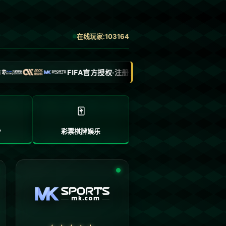
在线商城
官方微博
页
公司简介
产品中心
新闻资讯
联系我们
当前位置：
首页
>
新闻资讯
站内搜索
月最佳扑
联系信息
于他的意
电话：0571-9386922
传真：0571-9386922