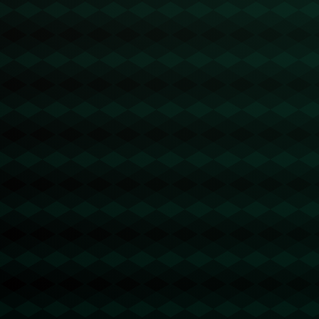
守门员经常被比作孤独的战士，因为他们的一次失误就可能
压情况下仍能够冷静面对，做出最优判断。这是他获得英
**对利物浦的影响**
阿利森的出彩表现不仅仅是个人的荣耀，也对利物浦整体
况下采取**较为大胆的进攻策略**，在确保防守同时增
赢得的信心来源。
**数据支持**
据统计，阿利森在8月的几场比赛中，成功扑救了超过8
保持了零失球的战绩，这些数据足以证明他所赢得的最佳
**结语**
阿利森荣获8月英超最佳扑救奖，不仅是他个人在守门员