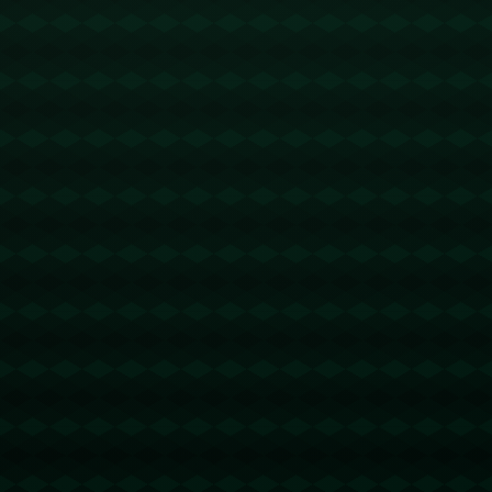
对于太阳而言，这场失利显然并不容易接受。在分析比赛失利的
原因时，可以看到太阳在篮板球的争夺上明显处于下风。他们在
关键时刻无法有效遏制凯尔特人的攻势，导致比分差距逐渐拉
大。此外，杜兰特虽拼尽全力，但缺乏足够的支持，使得太阳未
能扭转局势。
本场比赛不仅让球迷们看到凯尔特人团队协作的魅力，也对太阳
提出了新的挑战。在未来的比赛中，如何解决策略上的不足将成
为他们能否重回胜利轨道的关键。