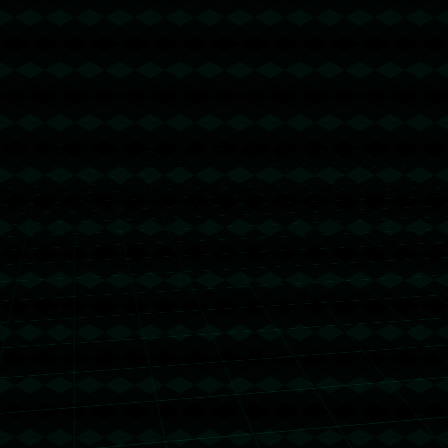
联系信息
电话：0571-9386922
传真：0571-9386922
邮箱：admin@jlqsng.com
地址：青海省黄南藏族自治州河南蒙古族自治县多松乡
联系
信息
时尚随心，快乐随行。
青海省黄南藏族自治州河南蒙古族自治县多松乡
13829911402
0571-9386922