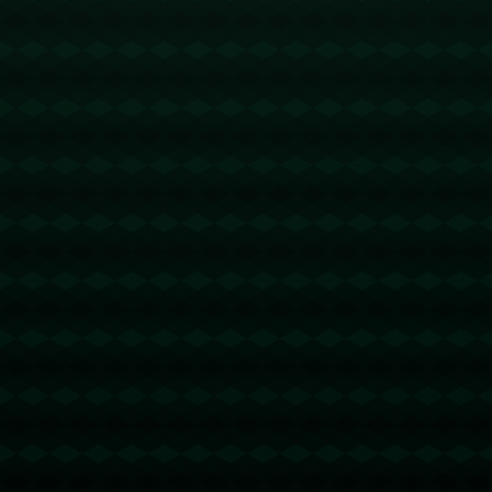
为防止此类事件的再次发生，国家体育总局乒羽中心将通过以下
几项措施来打击扰乱行为：
1. **加强现场管理**：增派安保人员，加强对比赛现场的监控，确
保每一位观众都能遵循赛场规则。
2. **加大处罚力度**：对于扰乱赛场的行为，乒羽中心将施以更加
严厉的处罚，包括但不限于罚款、公开谴责甚至是禁赛处理。