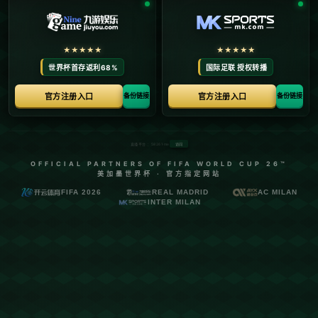
*维护体育精神*