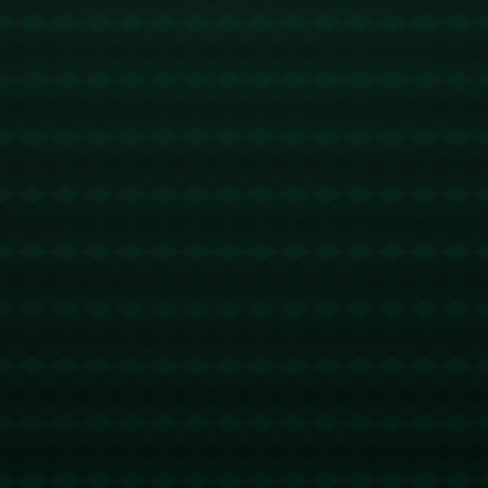
*案例分析：过往赛场中的不当事件*
在以往的比赛中，我们曾多次见到因扰乱行为导致比赛中断的情
形。例如，曾有观众在比赛过程中使用闪光灯拍照，影响了运动
员的发挥，最终导致该场比赛结果受到质疑。这样的事件无疑让
我们意识到**维持赛场纪律**的重要性。
*措施全面升级*